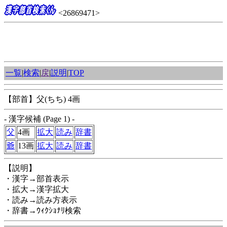
<26869471>
一覧
|
検索
|
戻
|
説明
|
TOP
【部首】父(ちち) 4画
- 漢字候補 (Page 1) -
父
4画
拡大
読み
辞書
爺
13画
拡大
読み
辞書
【説明】
・漢字→部首表示
・拡大→漢字拡大
・読み→読み方表示
・辞書→ｳｨｸｼｮﾅﾘ検索