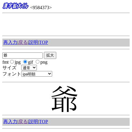
<9584373>
再入力
|
戻る
|
説明
|
TOP
fmt
jpg
gif
png
サイズ
フォント
再入力
|
戻る
|
説明
|
TOP