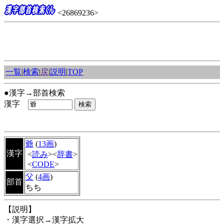
<26869236>
一覧
|
検索
|
戻
|
説明
|
TOP
●漢字→部首検索
漢字
爺
(
13画
)
漢字
<
読み
><
辞書
>
<
CODE
>
父
(
4画
)
部首
ちち
【説明】
・漢字選択→漢字拡大