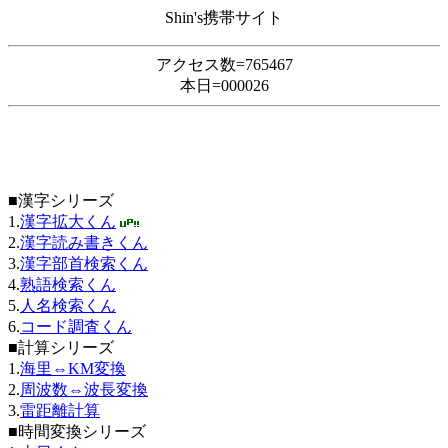
Shin's携帯サイト
アクセス数=765467
本日=000026
■漢字シリーズ
1.
漢字拡大くん
2.
漢字読み書きくん
3.
漢字部首検索くん
4.
熟語検索くん
5.
人名検索くん
6.
コード調査くん
■計算シリーズ
1.
海里⇔KM変換
2.
周波数⇔波長変換
3.
雷距離計算
■時間変換シリーズ