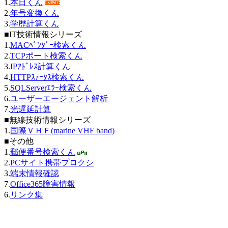
1.
本日くん
2.
年号変換くん
3.
学歴計算くん
■IT技術情報シリーズ
1.
MACﾍﾞﾝﾀﾞｰ検索くん
2.
TCPポート検索くん
3.
IPｱﾄﾞﾚｽ計算くん
4.
HTTPｽﾃｰﾀｽ検索くん
5.
SQLServerｴﾗｰ検索くん
6.
ユーザーエージェント解析
7.
光遅延計算
■無線技術情報シリーズ
1.
国際ＶＨＦ(marine VHF band)
■その他
1.
郵便番号検索くん
2.
PCサイト携帯プロクシ
3.
端末情報確認
7.
Office365障害情報
6.
リンク集