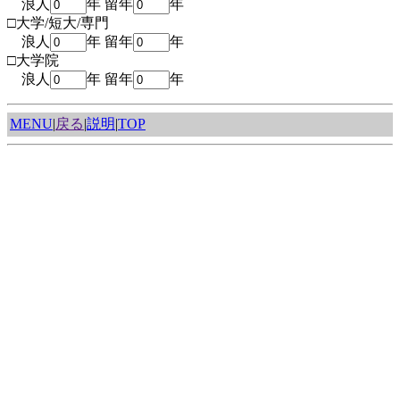
浪人
年 留年
年
□大学/短大/専門
浪人
年 留年
年
□大学院
浪人
年 留年
年
MENU
|
戻る
|
説明
|
TOP