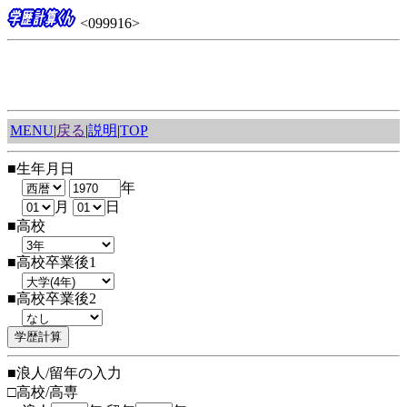
<099916>
MENU
|
戻る
|
説明
|
TOP
■生年月日
年
月
日
■高校
■高校卒業後1
■高校卒業後2
■浪人/留年の入力
□高校/高専