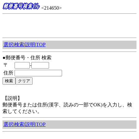
<214650>
選択
|
検索
|
説明
|
TOP
●郵便番号・住所 検索
〒
-
住所
【説明】
郵便番号または住所(漢字、読みの一部でOK)を入力し、検
索してください。
選択
|
検索
|
説明
|
TOP