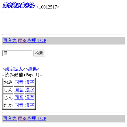
<10012517>
再入力
|
戻る
|
説明
|
TOP
<
漢字拡大
><
辞典
>
- 読み候補 (Page 1) -
おみ
同音
漢字
しん
同音
漢字
じん
同音
漢字
たか
同音
漢字
再入力
|
戻る
|
説明
|
TOP