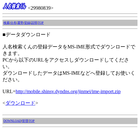
<29980839>
検索
|
分布
|
運勢
|
登録
|
説明
|
TOP
■データダウンロード
人名検索くんの登録データをMS-IME形式でダウンロードで
きます。
PCから以下のURLをアクセスしダウンロードしてくださ
い。
ダウンロードしたデータはMS-IMEなどへ登録してお使いく
ださい。
URL=
http://mobile.shinsv.dyndns.org/jinmei/ime-import.zip
<
ダウンロード
>
DOWNLOAD
|
管理
|
TOP