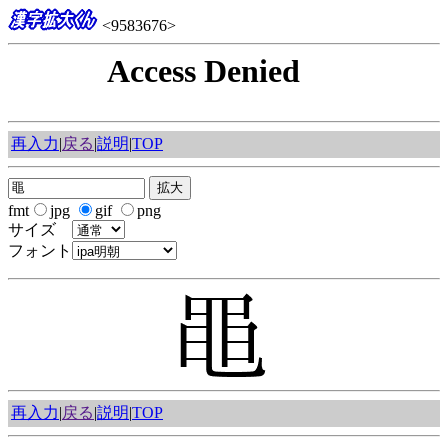
<9583676>
再入力
|
戻る
|
説明
|
TOP
fmt
jpg
gif
png
サイズ
フォント
再入力
|
戻る
|
説明
|
TOP