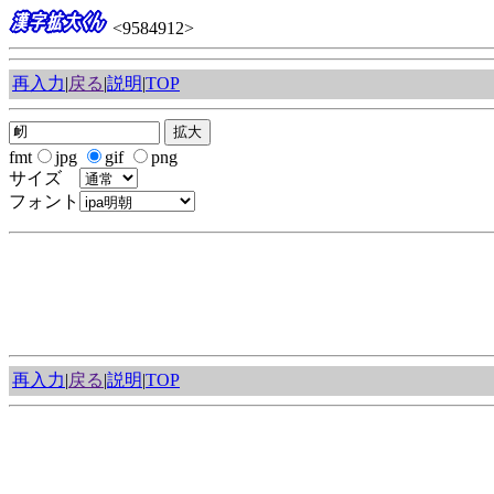
<9584912>
再入力
|
戻る
|
説明
|
TOP
fmt
jpg
gif
png
サイズ
フォント
再入力
|
戻る
|
説明
|
TOP