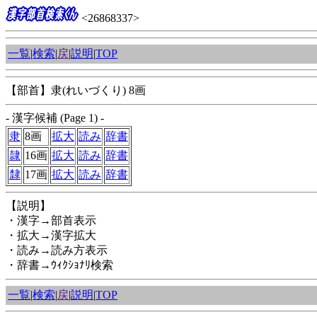
<26868337>
一覧
|
検索
|
戻
|
説明
|
TOP
【部首】隶(れいづくり) 8画
- 漢字候補 (Page 1) -
隶
8画
拡大
読み
辞書
隷
16画
拡大
読み
辞書
隸
17画
拡大
読み
辞書
【説明】
・漢字→部首表示
・拡大→漢字拡大
・読み→読み方表示
・辞書→ｳｨｸｼｮﾅﾘ検索
一覧
|
検索
|
戻
|
説明
|
TOP