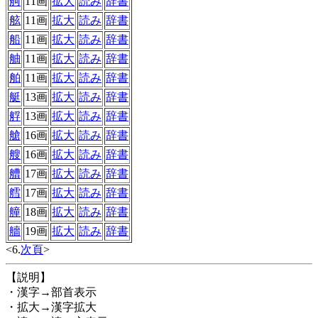
舸
11画
拡大
読み
辞書
舷
11画
拡大
読み
辞書
船
11画
拡大
読み
辞書
舳
11画
拡大
読み
辞書
舶
11画
拡大
読み
辞書
艇
13画
拡大
読み
辞書
艀
13画
拡大
読み
辞書
艙
16画
拡大
読み
辞書
艘
16画
拡大
読み
辞書
艚
17画
拡大
読み
辞書
艝
17画
拡大
読み
辞書
艟
18画
拡大
読み
辞書
艢
19画
拡大
読み
辞書
<6.
次頁
>
【説明】
・漢字→部首表示
・拡大→漢字拡大