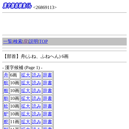
<26869113>
一覧
|
検索
|
戻
|
説明
|
TOP
【部首】舟(ふね、ふねへん) 6画
- 漢字候補 (Page 1) -
舟
6画
拡大
読み
辞書
航
10画
拡大
読み
辞書
般
10画
拡大
読み
辞書
舫
10画
拡大
読み
辞書
舩
10画
拡大
読み
辞書
舮
10画
拡大
読み
辞書
舵
11画
拡大
読み
辞書