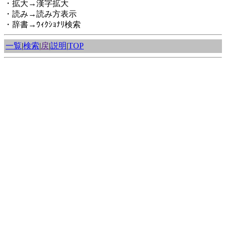
・拡大→漢字拡大
・読み→読み方表示
・辞書→ｳｨｸｼｮﾅﾘ検索
一覧
|
検索
|
戻
|
説明
|
TOP