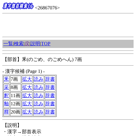
<26867076>
一覧
|
検索
|
戻
|
説明
|
TOP
【部首】釆(のごめ、のごめへん) 7画
- 漢字候補 (Page 1) -
釆
7画
拡大
読み
辞書
采
8画
拡大
読み
辞書
釈
11画
拡大
読み
辞書
釉
12画
拡大
読み
辞書
釋
20画
拡大
読み
辞書
【説明】
・漢字→部首表示