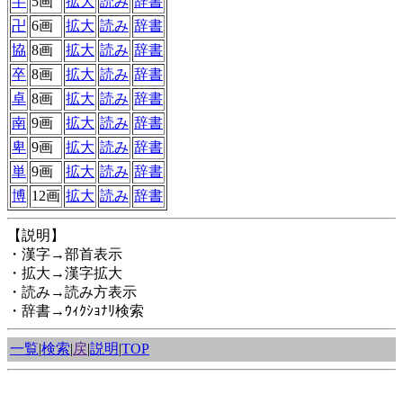
半
5画
拡大
読み
辞書
卍
6画
拡大
読み
辞書
協
8画
拡大
読み
辞書
卒
8画
拡大
読み
辞書
卓
8画
拡大
読み
辞書
南
9画
拡大
読み
辞書
卑
9画
拡大
読み
辞書
単
9画
拡大
読み
辞書
博
12画
拡大
読み
辞書
【説明】
・漢字→部首表示
・拡大→漢字拡大
・読み→読み方表示
・辞書→ｳｨｸｼｮﾅﾘ検索
一覧
|
検索
|
戻
|
説明
|
TOP