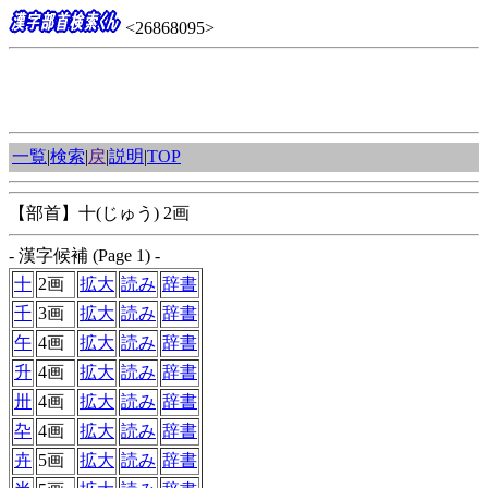
<26868095>
一覧
|
検索
|
戻
|
説明
|
TOP
【部首】十(じゅう) 2画
- 漢字候補 (Page 1) -
十
2画
拡大
読み
辞書
千
3画
拡大
読み
辞書
午
4画
拡大
読み
辞書
升
4画
拡大
読み
辞書
卅
4画
拡大
読み
辞書
卆
4画
拡大
読み
辞書
卉
5画
拡大
読み
辞書