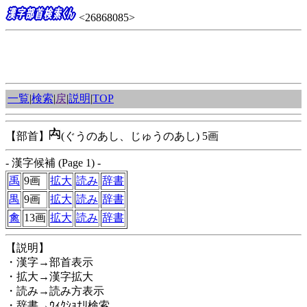
<26868085>
一覧
|
検索
|
戻
|
説明
|
TOP
【部首】
(ぐうのあし、じゅうのあし) 5画
- 漢字候補 (Page 1) -
禹
9画
拡大
読み
辞書
禺
9画
拡大
読み
辞書
禽
13画
拡大
読み
辞書
【説明】
・漢字→部首表示
・拡大→漢字拡大
・読み→読み方表示
・辞書→ｳｨｸｼｮﾅﾘ検索