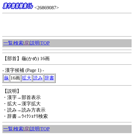
<26869087>
一覧
|
検索
|
戻
|
説明
|
TOP
【部首】龜(かめ) 16画
- 漢字候補 (Page 1) -
龜
16画
拡大
読み
辞書
【説明】
・漢字→部首表示
・拡大→漢字拡大
・読み→読み方表示
・辞書→ｳｨｸｼｮﾅﾘ検索
一覧
|
検索
|
戻
|
説明
|
TOP