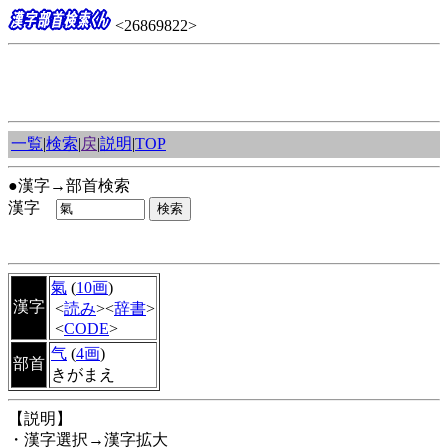
<26869822>
一覧
|
検索
|
戻
|
説明
|
TOP
●漢字→部首検索
漢字
氣
(
10画
)
漢字
<
読み
><
辞書
>
<
CODE
>
气
(
4画
)
部首
きがまえ
【説明】
・漢字選択→漢字拡大