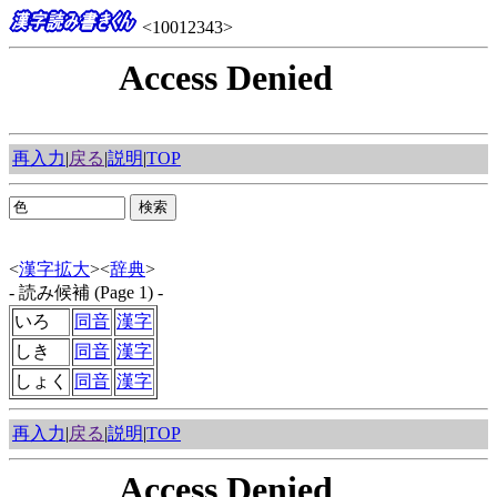
<10012343>
再入力
|
戻る
|
説明
|
TOP
<
漢字拡大
><
辞典
>
- 読み候補 (Page 1) -
いろ
同音
漢字
しき
同音
漢字
しょく
同音
漢字
再入力
|
戻る
|
説明
|
TOP