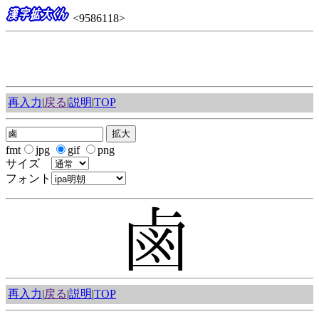
<9586118>
再入力
|
戻る
|
説明
|
TOP
fmt
jpg
gif
png
サイズ
フォント
再入力
|
戻る
|
説明
|
TOP